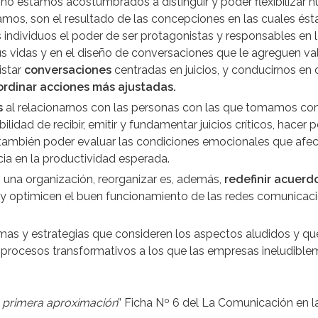
o estamos acostumbrados a distinguir y poder flexibilizar nu
mos, son el resultado de las concepciones en las cuales ésta
s individuos el poder de ser protagonistas y responsables en 
s vidas y en el diseño de conversaciones que le agreguen valo
istar
conversaciones
centradas en juicios, y conducirnos en 
oordinar acciones más ajustadas.
s
al relacionarnos con las personas con las que tomamos con
lidad de recibir, emitir y fundamentar juicios críticos, hace
también poder evaluar las condiciones emocionales que afe
ia en la productividad esperada.
 una organización, reorganizar es, además,
redefinir acuerd
y optimicen el buen funcionamiento de las redes comunicacio
ramas y estrategias que consideren los aspectos aludidos y q
procesos transformativos a los que las empresas ineludible
 primera aproximación
” Ficha Nº 6 del La Comunicación en 