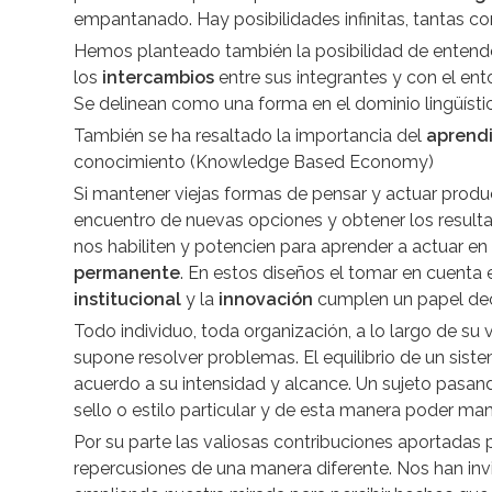
empantanado. Hay posibilidades infinitas, tantas c
Hemos planteado también la posibilidad de entende
los
intercambios
entre sus integrantes y con el en
Se delinean como una forma en el dominio lingüísti
También se ha resaltado la importancia del
aprend
conocimiento (Knowledge Based Economy)
Si mantener viejas formas de pensar y actuar pro
encuentro de nuevas opciones y obtener los resultad
nos habiliten y potencien para aprender a actuar e
permanente
. En estos diseños el tomar en cuenta 
institucional
y la
innovación
cumplen un papel dec
Todo individuo, toda organización, a lo largo de su
supone resolver problemas. El equilibrio de un sist
acuerdo a su intensidad y alcance. Un sujeto pasan
sello o estilo particular y de esta manera poder ma
Por su parte las valiosas contribuciones aportadas 
repercusiones de una manera diferente. Nos han inv