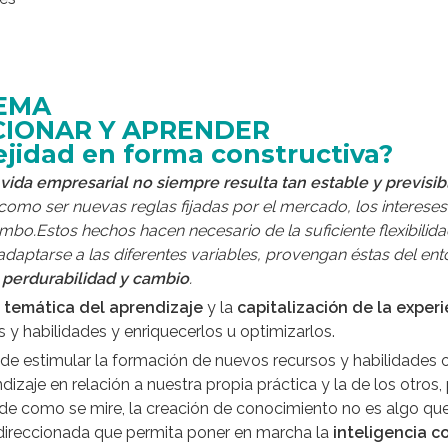
TEMA
CIONAR Y APRENDER
ejidad en forma constructiva?
 vida empresarial no siempre resulta tan
estable y previsi
 como ser nuevas reglas fijadas por el mercado, los interese
o.Estos hechos hacen necesario de la suficiente flexibilidad
aptarse a las diferentes variables, provengan éstas del entor
:
perdurabilidad y cambio
.
a
temática del aprendizaje
y la
capitalización de la exper
 y habilidades y enriquecerlos u optimizarlos.
, de estimular la formación de nuevos recursos y habilidades 
ndizaje en relación a nuestra propia práctica y la de los otros
de como se mire, la creación de conocimiento no es algo que
 direccionada que permita poner en marcha la
inteligencia co