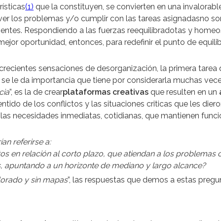
rísticas
(1)
que la constituyen, se convierten en una invalorab
lver los problemas y/o cumplir con las tareas asignadasno so
entes. Respondiendo a las fuerzas reequilibradotas y homeos
 mejor oportunidad, entonces, para redefinir el punto de equilib
as crecientes sensaciones de desorganización, la primera tare
 se le da importancia que tiene por considerarla muchas vece
cia
”, es la de crear
plataformas creativas
que resulten en un
ntido de los conflictos y las situaciones criticas que les diero
las necesidades inmediatas, cotidianas, que mantienen func
n referirse a:
os en relación al corto plazo, que atiendan a los problemas 
, apuntando a un horizonte de mediano y largo alcance?
plorado y sin mapas
”, las respuestas que demos a estas pregun