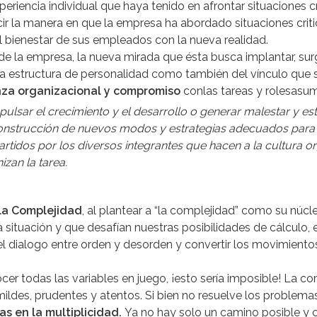
eriencia individual que haya tenido en afrontar situaciones cr
ecir la manera en que la empresa ha abordado situaciones critic
l bienestar de sus empleados con la nueva realidad.
e la empresa, la nueva mirada que ésta busca implantar, sur
la estructura de personalidad como también del vínculo que s
nza organizacional y compromiso
conlas tareas y rolesasu
mpulsar el crecimiento y el desarrollo o generar malestar y es
 construcción de nuevos modos y estrategias adecuados para 
rtidos por los diversos integrantes que hacen a la cultura org
zan la tarea.
 la Complejidad
, al plantear a “la complejidad” como su núcl
 situación y que desafían nuestras posibilidades de cálculo, 
r el dialogo entre orden y desorden y convertir los movimien
ocer todas las variables en juego, ¡esto sería imposible! La c
mildes, prudentes y atentos. Si bien no resuelve los problem
as en la
multiplicidad.
Ya no hay solo un camino posible y c