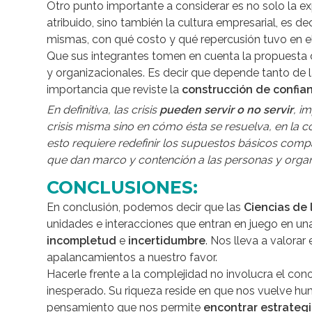
Otro punto importante a considerar es no solo la exp
atribuido, sino también la cultura empresarial, es d
mismas, con qué costo y qué repercusión tuvo en e
Que sus integrantes tomen en cuenta la propuesta d
y organizacionales. Es decir que depende tanto de 
importancia que reviste la
construcción de confia
En definitiva, las crisis
pueden servir o no servir
, i
crisis misma sino en cómo ésta se resuelva, en la
esto requiere redefinir los supuestos básicos compa
que dan marco y contención a las personas y organi
CONCLUSIONES:
En conclusión, podemos decir que las
Ciencias de
unidades e interacciones que entran en juego en una
incompletud
e
incertidumbre
. Nos lleva a valora
apalancamientos a nuestro favor.
Hacerle frente a la complejidad no involucra el con
inesperado. Su riqueza reside en que nos vuelve hu
pensamiento que nos permite
encontrar estrategi