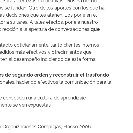
estras “certezas explicativas”. Nos ha hecho
s se fundan. Otro de los aportes con los que ha
las decisiones que les atañen. Los pone en el
r a su tarea. A tales efectos, pone a nuestro
dirección a la apertura de conversaciones
que
tacto cotidianamente, tanto clientes internos
r pedidos más efectivos y ofrecimientos que
cten al desempeño incidiendo de esta forma
os de segundo orden y reconstruir el trasfondo
nales, haciendo efectivos la comunicación para la
ue consoliden una cultura de aprendizaje
mente se ven expuestas.
la Organizaciones Complejas, Flacso 2006