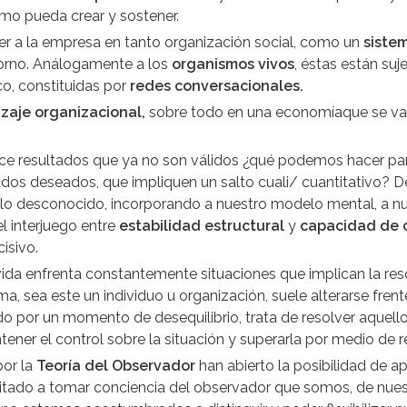
omo pueda crear y sostener.
r a la empresa en tanto organización social, como un
siste
torno. Análogamente a los
organismos vivos
, éstas están su
co, constituidas por
redes conversacionales.
izaje
organizacional,
sobre todo en una economíaque se va
duce resultados que ya no son válidos ¿qué podemos hacer p
os deseados, que impliquen un salto cuali/ cuantitativo? De 
n lo desconocido, incorporando a nuestro modelo mental, a nu
el interjuego entre
estabilidad estructural
y
capacidad de 
isivo.
 vida enfrenta constantemente situaciones que implican la res
ema, sea este un individuo u organización, suele alterarse fr
do por un momento de desequilibrio, trata de resolver aquel
ntener el control sobre la situación y superarla por medio de
por la
Teoría del Observador
han abierto la posibilidad de a
itado a tomar conciencia del observador que somos, de nuest